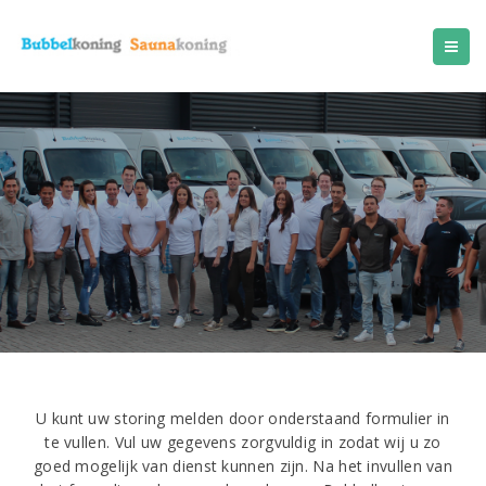
BESTE
LOTERIJ
VAN
TILBURG
Plinko
Ball
Nederlands
Casino
2026
Best
Beoordeelde
Sites
:
Deze
controles
kunnen
vereisen
U kunt uw storing melden door onderstaand formulier in
dat
te vullen. Vul uw gegevens zorgvuldig in zodat wij u zo
u
goed mogelijk van dienst kunnen zijn. Na het invullen van
bepaalde