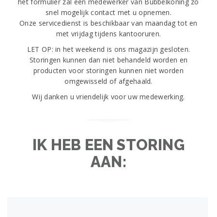
het formulier zal een medewerker van Bubbelkoning zo
documenten
snel mogelijk contact met u opnemen.
aan
Onze servicedienst is beschikbaar van maandag tot en
ons
bekend
met vrijdag tijdens kantooruren.
te
LET OP: in het weekend is ons magazijn gesloten.
maken
Storingen kunnen dan niet behandeld worden en
en
deze
producten voor storingen kunnen niet worden
kunnen
omgewisseld of afgehaald.
een
Wij danken u vriendelijk voor uw medewerking.
van
de
volgende
(of
soortgelijke)
IK HEB EEN STORING
omvatten.
Online
AAN:
Casino
Real
Money
2026
Win
Echt