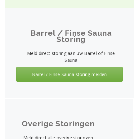
En
Win
:
Nu,
anders
dan
Barrel / Finse Sauna
de
Storing
borst,
ziet
u
Meld direct storing aan uw Barrel of Finse
de
Sauna
Geldzak
symbool
is
Barrel / Finse Sauna storing melden
de
best
betalende
een,
waardoor
u
2,500
credits
Overige Storingen
voor
de
Meld direct alle overige storingen
maximale