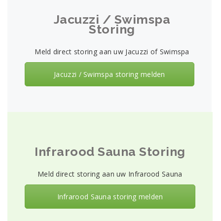
Geld
-
Jacuzzi / Swimspa
Als
Storing
het
probleem
aanhoudt,
Meld direct storing aan uw Jacuzzi of Swimspa
kunt
u
Jacuzzi / Swimspa storing melden
altijd
contact
opnemen
met
de
klantenservice
van
het
Infrarood Sauna Storing
casino.
Free
Money
Meld direct storing aan uw Infrarood Sauna
Casino
No
Infrarood Sauna storing melden
Deposit
2026
Speel