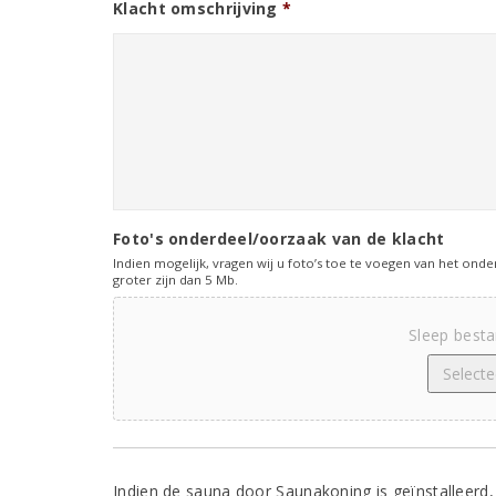
Klacht omschrijving
*
eens
naar
de
psychologie
achter
de
gokvervalsing.
SPEEL
SLOTS
Foto's onderdeel/oorzaak van de klacht
Indien mogelijk, vragen wij u foto’s toe te voegen van het onde
Welke
groter zijn dan 5 Mb.
Nederlands
Online
Sleep besta
Casino
Is
Betrouwbaar
2026
Speel
Nu
Het
Indien de sauna door Saunakoning is geïnstalleerd,