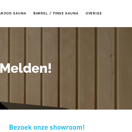
AROOD SAUNA
BARREL / FINSE SAUNA
OVERIGE
 Melden!