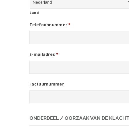
optie
hier
is
Land
het
feit
Telefoonnummer
*
dat
je
niet
de
mogelijkheid
E-mailadres
*
om
daadwerkelijk
een
account
te
maken,
Factuurnummer
maar
je
kunt
alleen
gebruik
maken
ONDERDEEL / OORZAAK VAN DE KLACH
van
de