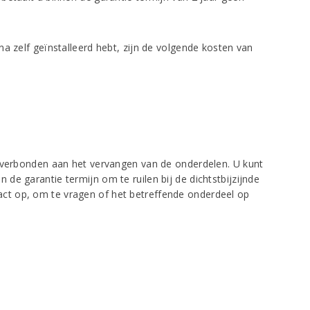
na zelf geïnstalleerd hebt, zijn de volgende kosten van
n verbonden aan het vervangen van de onderdelen. U kunt
de garantie termijn om te ruilen bij de dichtstbijzijnde
ct op, om te vragen of het betreffende onderdeel op