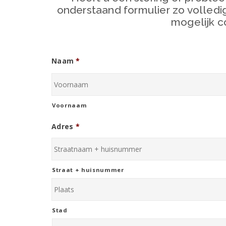
leuk
onderstaand formulier zo volledi
gokken
mogelijk c
is
vanaf
een
terrasje
Naam
*
of
bij
de
bushalte..
Welk
Voornaam
Nederlands
Casino
Adres
*
Betaald
Direct
Uit
2026
Start
Straat + huisnummer
Hier
-
De
enige
Stad
live