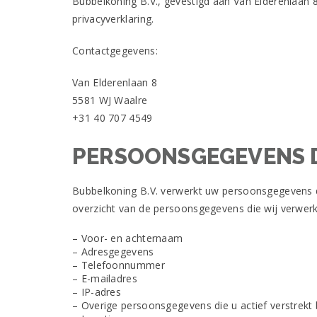
Bubbelkoning B.V., gevestigd aan Van Elderenlaan
u
privacyverklaring.
bent
ingelogd
Contactgegevens:
op
uw
account
Van Elderenlaan 8
en
5581 WJ Waalre
binnen
+31 40 707 4549
de
grenzen
van
PERSOONSGEGEVENS D
de
staat.
Gratis
Bubbelkoning B.V. verwerkt uw persoonsgegevens d
Free
overzicht van de persoonsgegevens die wij verwer
Spins
No
– Voor- en achternaam
Deposit
– Adresgegevens
2026
– Telefoonnummer
Getest
– E-mailadres
En
– IP-adres
Geverifieerd
– Overige persoonsgegevens die u actief verstrekt 
-