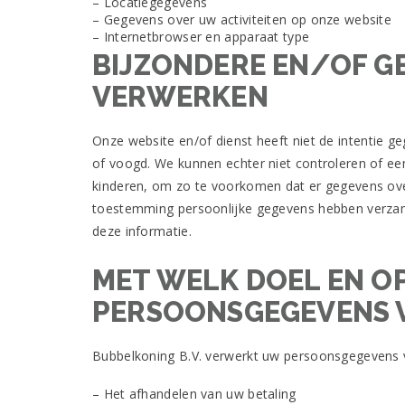
– Locatiegegevens
Sky
– Gegevens over uw activiteiten op onze website
Poker
– Internetbrowser en apparaat type
behandelt
voornamelijk
BIJZONDERE EN/OF G
Britse
VERWERKEN
spelers
en
biedt
Onze website en/of dienst heeft niet de intentie 
hun
website
of voogd. We kunnen echter niet controleren of een
en
kinderen, om zo te voorkomen dat er gegevens over
softwarepakket
toestemming persoonlijke gegevens hebben verzame
in
het
deze informatie.
Engels.
Nederlands
MET WELK DOEL EN O
Online
Casino
PERSOONSGEGEVENS
Snel
Uitbetalen
2026
Bubbelkoning B.V. verwerkt uw persoonsgegevens 
De
Beste
– Het afhandelen van uw betaling
Keuze
: