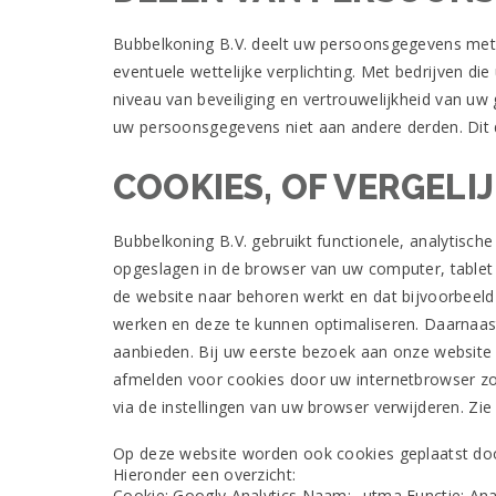
ZWOLLE
High
Bubbelkoning B.V. deelt uw persoonsgegevens met v
Roller
eventuele wettelijke verplichting. Met bedrijven 
Nederlands
niveau van beveiliging en vertrouwelijkheid van uw
Casino
uw persoonsgegevens niet aan andere derden. Dit 
2026
Best
Beoordeelde
COOKIES, OF VERGELI
Sites
Speel
Bubbelkoning B.V. gebruikt functionele, analytische
hieronder
onze
opgeslagen in de browser van uw computer, tablet 
volledig
de website naar behoren werkt en dat bijvoorbeel
uitgeruste
werken en deze te kunnen optimaliseren. Daarnaas
demoversie
aanbieden. Bij uw eerste bezoek aan onze website
van
Lucky
afmelden voor cookies door uw internetbrowser zo i
Kabouter
via de instellingen van uw browser verwijderen. Zie
online
of
Op deze website worden ook cookies geplaatst door
speel
Hieronder een overzicht:
voor
Cookie: Googly Analytics Naam: _utma Functie: Ana