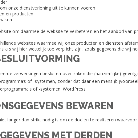
lder
s om onze dienstverlening uit te kunnen voeren
ten en producten
 maken
website om daarmee de website te verbeteren en het aanbod van p
schillende websites waarmee wij onze producten en diensten afst
ls wij hier wettelijk toe verplicht zijn, zoals gegevens die wij n
BESLUITVORMING
erde verwerkingen besluiten over zaken die (aanzienlijke) gevol
ogramma’s of -systemen, zonder dat daar een mens (bijvoorbeel
uterprogramma’s of -systemen: WordPress
ONSGEGEVENS BEWAREN
et langer dan strikt nodig is om de doelen te realiseren waarvoo
SGEGEVENS MET DERDEN