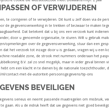
NPASSEN OF VERWIJDEREN
, te corrigeren of te verwijderen. Dit kunt u zelf doen via de per
oor de gegevensverwerking in te trekken of bezwaar te maken te
raagbaarheid. Dat betekent dat u bij ons een verzoek kunt indien
nder, door u genoemde organisatie, te sturen. Wilt u gebruik ma
en/opmerkingen over de gegevensverwerking, stuur dan een gespe
jn dat het verzoek tot inzage door u is gedaan, vragen wij u een ko
(machine readable zone, de strook met nummers onderaan het pa
ubbelkoning B.V. zal zo snel mogelijk, maar in ieder geval binnen
d hebt om een klacht in te dienen bij de nationale toezichthouder,
nl/nl/contact-met-de-autoriteit-persoonsgegevens/tip-ons
GEVENS BEVEILIGEN
egevens serieus en neemt passende maatregelen om misbruik, ve
 gaan. Als u de indruk heeft dat uw gegevens niet goed beveiligd 