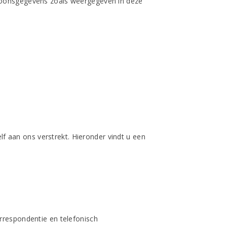
rsoonsgegevens zoals weergegeven in deze
 aan ons verstrekt. Hieronder vindt u een
rrespondentie en telefonisch