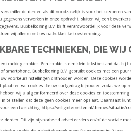
erschillende derden als dit noodzakelijk is voor het uitvoeren 
die u gegevens verwerken in onze opdracht, sluiten wij een bewerk
 gegevens. Bubbelkoning B.V. blijft verantwoordelijk voor deze ver
doen wij alleen met uw nadrukkelijke toestemming.
JKBARE TECHNIEKEN, DIE WIJ
 en tracking cookies. Een cookie is een klein tekstbestand dat bij
of smartphone. Bubbelkoning B.V. gebruikt cookies met een puur t
d uw voorkeursinstellingen onthouden worden. Deze cookies worde
t plaatsen we cookies die uw surfgedrag bijhouden zodat we op 
 hebben wij u al geïnformeerd over deze cookies en toestemming g
n te stellen dat deze geen cookies meer opslaat. Daarnaast kunt 
 voor een toelichting: https://veiliginternetten.nl/themes/situatie
 derden. Dit zijn bijvoorbeeld adverteerders en/of de sociale med
lytische cookie die websitebezoek meet Bewaartermijn: 2 jaar