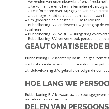
– Verzenden van onze nieuwsbrief en/of reclamefo
Wanneer
– U te kunnen bellen of e-mailen indien dit nodig i
u
– U te informeren over wijzigingen van onze diens
het
– U de mogelijkheid te bieden een account aan te
geld
– Om goederen en diensten bij u af te leveren
ontvangt,
– Bubbelkoning B.V. analyseert uw gedrag op de 
youll
voorkeuren.
nodig
– Bubbelkoning B.V. volgt uw surfgedrag over ver
om
– Bubbelkoning B.V. verwerkt ook persoonsgegevens a
ze
GEAUTOMATISEERDE 
te
converteren
naar
Bubbelkoning B.V. neemt op basis van geautomatise
Amerikaanse
dollars
om besluiten die worden genomen door computerpr
via
zit. Bubbelkoning B.V. gebruikt de volgende comp
een
exchange
HOE LANG WE PERSO
service.
JACKPOT
Bubbelkoning B.V. bewaart uw persoonsgegevens ni
wettelijke bewaartermijnen.
GEMAKSWINKEL
DELEN VAN PERSOON