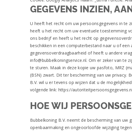
echt
GEGEVENS INZIEN, AA
geld
in
onze
U heeft het recht om uw persoonsgegevens in te zien
top
heeft u het recht om uw eventuele toestemming v
pick
ons bedrijf en heeft u het recht op gegevensoverd
casino
om
beschikken in een computerbestand naar u of een a
het
gegevensoverdraagbaarheid of heeft u andere vrag
zelf
info@bubbelkoningservice.nl. Om er zeker van te zi
te
te sturen. Maak in deze kopie uw pasfoto, MRZ 
ontdekken.
Legale
(BSN) zwart. Dit ter bescherming van uw privacy. B
Nederlandse
B.V. wil u er tevens op wijzen dat u de mogelijkhei
Goksites
volgende link: https://autoriteitpersoonsgegevens.
2026
Speel
HOE WIJ PERSOONSGE
Nu
Al
deze
Bubbelkoning B.V. neemt de bescherming van uw g
symbolen
in
openbaarmaking en ongeoorloofde wijziging tegen te